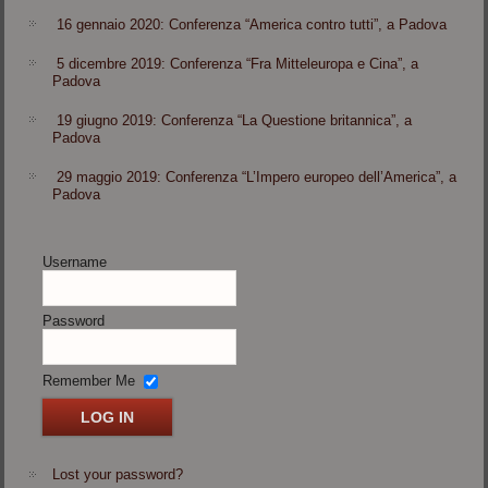
16 gennaio 2020: Conferenza “America contro tutti”, a Padova
5 dicembre 2019: Conferenza “Fra Mitteleuropa e Cina”, a
Padova
19 giugno 2019: Conferenza “La Questione britannica”, a
Padova
29 maggio 2019: Conferenza “L’Impero europeo dell’America”, a
Padova
Username
Password
Remember Me
Lost your password?