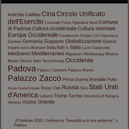
Cina
Circolo Unificato
Antichità
Califfato
dell'Esercito
Comune
Comando Forze Operative Nord
di Padova
Cultura occidentale
Cultura orientale
Europa Occidentale
Fondazione Giorgio Cini
Francesco
Globalizzazione
Germania
Giappone
Guerra
Zambon
Italia
Iran
India
Impero turco ottomano
Is
Lucio Caracciolo
Mediterraneo
Medioevo
Mosca
Migrazioni
Mitteleuropa
Occidente
Museo Storico della Terza Armata
Padova
Palazzo Camerini
Palazzo Moroni
Palazzo Zacco
Prima Guerra Mondiale
Putin
Stati Uniti
Russia
Rotary Club
Siria
Recep Tayyip Erdogan
d'America
Trump
Turchia
Sufismo
Università di Bologna
Vicino Oriente
Venezia
20 febbraio 2020: Conferenza “Geopolitica di una epidemia”, a
Padova