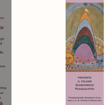
rze
le
gio
ia
dia
seo
rima
yip
a
ca