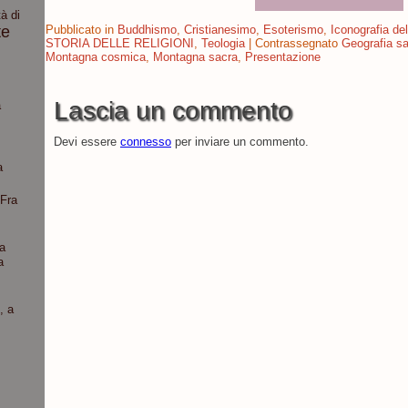
à di
te
Pubblicato in
Buddhismo
,
Cristianesimo
,
Esoterismo
,
Iconografia del
STORIA DELLE RELIGIONI
,
Teologia
|
Contrassegnato
Geografia s
Montagna cosmica
,
Montagna sacra
,
Presentazione
Lascia un commento
a
Devi essere
connesso
per inviare un commento.
a
“Fra
a
a
, a