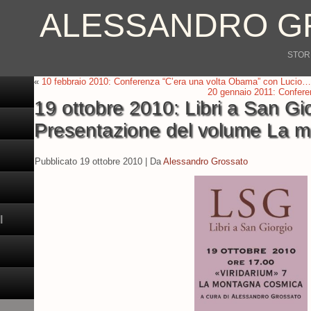
ALESSANDRO G
STORI
«
10 febbraio 2010: Conferenza “C’era una volta Obama” con Lucio…
20 gennaio 2011: Confere
19 ottobre 2010: Libri a San Gio
Presentazione del volume La 
Pubblicato
19 ottobre 2010
|
Da
Alessandro Grossato
I