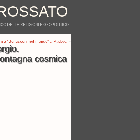
ROSSATO
CO DELLE RELIGIONI E GEOPOLITICO
nza “Berlusconi nel mondo” a Padova
»
rgio.
montagna cosmica