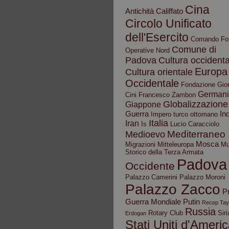
Cina
Antichità
Califfato
Circolo Unificato
dell'Esercito
Comando Fo
Comune di
Operative Nord
Padova
Cultura occidenta
Europa
Cultura orientale
Occidentale
Fondazione Gior
German
Cini
Francesco Zambon
Globalizzazione
Giappone
Guerra
In
Impero turco ottomano
Italia
Iran
Is
Lucio Caracciolo
Mediterraneo
Medioevo
Mosca
Migrazioni
Mitteleuropa
Mu
Storico della Terza Armata
Padova
Occidente
Palazzo Camerini
Palazzo Moroni
Palazzo Zacco
P
Guerra Mondiale
Putin
Recep Tay
Russia
Rotary Club
Siri
Erdogan
Stati Uniti d'Ameri