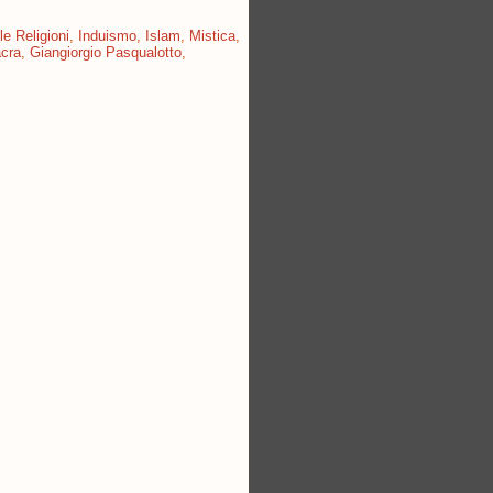
le Religioni
,
Induismo
,
Islam
,
Mistica
,
acra
,
Giangiorgio Pasqualotto
,