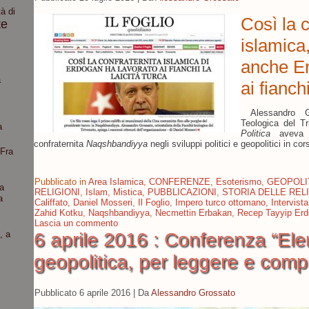
à di
Così la c
te
islamica
anche Er
a
ai fianchi
Alessandro Gro
Teologica del Tr
a
Politica
aveva m
confraternita
Naqshbandiyya
negli sviluppi politici e geopolitici in 
“Fra
Pubblicato in
Area Islamica
,
CONFERENZE
,
Esoterismo
,
GEOPOLI
a
RELIGIONI
,
Islam
,
Mistica
,
PUBBLICAZIONI
,
STORIA DELLE RELI
a
Califfato
,
Daniel Mosseri
,
Il Foglio
,
Impero turco ottomano
,
Intervista
Zahid Kotku
,
Naqshbandiyya
,
Necmettin Erbakan
,
Recep Tayyip Er
Lascia un commento
, a
6 aprile 2016 : Conferenza “Ele
geopolitica, per leggere e comp
Pubblicato
6 aprile 2016
|
Da
Alessandro Grossato