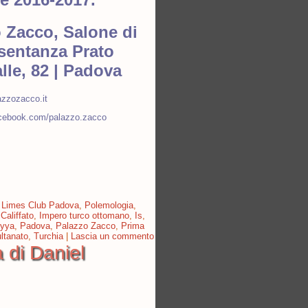
 Zacco, Salone di
sentanza Prato
alle, 82 | Padova
azzozacco.it
acebook.com/palazzo.zacco
,
Limes Club Padova
,
Polemologia
,
Califfato
,
Impero turco ottomano
,
Is
,
iyya
,
Padova
,
Palazzo Zacco
,
Prima
ltanato
,
Turchia
|
Lascia un commento
a di Daniel