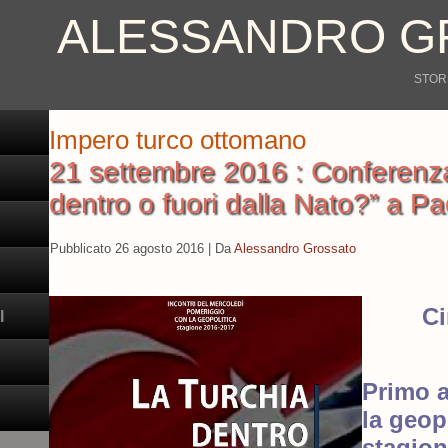
ALESSANDRO G
STORI
Impero turco ottomano
21 settembre 2016 : Conferenza
dentro o fuori dalla Nato?” a P
Pubblicato
26 agosto 2016
|
Da
Alessandro Grossato
Ci
I
Primo 
la geop
stagion