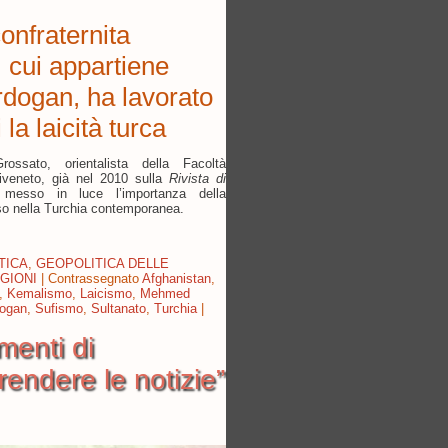
onfraternita
, cui appartiene
dogan, ha lavorato
 la laicità turca
ssato, orientalista della Facoltà
iveneto, g
ià nel 2010 sulla
Rivista di
esso in luce l’importanza della
corso nella Turchia contemporanea.
TICA
,
GEOPOLITICA DELLE
GIONI
|
Contrassegnato
Afghanistan
,
,
Kemalismo
,
Laicismo
,
Mehmed
dogan
,
Sufismo
,
Sultanato
,
Turchia
|
menti di
rendere le notizie”