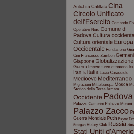
Cina
Antichità
Califfato
Circolo Unificato
dell'Esercito
Comando Fo
Comune di
Operative Nord
Padova
Cultura occidenta
Europa
Cultura orientale
Occidentale
Fondazione Gior
German
Cini
Francesco Zambon
Globalizzazione
Giappone
Guerra
In
Impero turco ottomano
Italia
Iran
Is
Lucio Caracciolo
Mediterraneo
Medioevo
Mosca
Migrazioni
Mitteleuropa
Mu
Storico della Terza Armata
Padova
Occidente
Palazzo Camerini
Palazzo Moroni
Palazzo Zacco
P
Guerra Mondiale
Putin
Recep Tay
Russia
Rotary Club
Siri
Erdogan
Stati Uniti d'Ameri