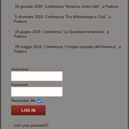
16 gennaio 2020: Conferenza “America contro tutti”, a Padova
5 dicembre 2019: Conferenza “Fra Mitteleuropa e Cina”, a
Padova
19 giugno 2019: Conferenza “La Questione britannica”, a
Padova
29 maggio 2019: Conferenza “L’Impero europeo dell’America”, a
Padova
Username
Password
Remember Me
Lost your password?