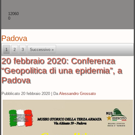
12060
0
Padova
1
2
3
Successivo »
20 febbraio 2020: Conferenza
“Geopolitica di una epidemia”, a
Padova
Pubblicato
20 febbraio 2020
|
Da
Alessandro Grossato