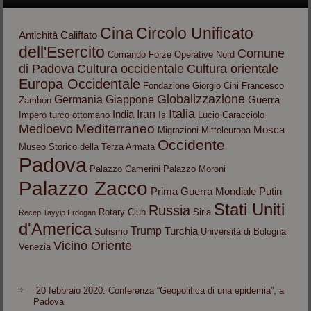
Cina
Circolo Unificato
Antichità
Califfato
dell'Esercito
Comune
Comando Forze Operative Nord
di Padova
Cultura occidentale
Cultura orientale
Europa Occidentale
Fondazione Giorgio Cini
Francesco
Globalizzazione
Germania
Giappone
Guerra
Zambon
Italia
Iran
India
Impero turco ottomano
Is
Lucio Caracciolo
Mediterraneo
Medioevo
Mosca
Migrazioni
Mitteleuropa
Occidente
Museo Storico della Terza Armata
Padova
Palazzo Camerini
Palazzo Moroni
Palazzo Zacco
Prima Guerra Mondiale
Putin
Stati Uniti
Russia
Rotary Club
Siria
Recep Tayyip Erdogan
d'America
Trump
Turchia
Sufismo
Università di Bologna
Vicino Oriente
Venezia
20 febbraio 2020: Conferenza “Geopolitica di una epidemia”, a
Padova