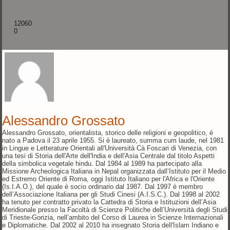
12060
0
Alessandro Grossato
Alessandro Grossato, orientalista, storico delle religioni e geopolitico, è
nato a Padova il 23 aprile 1955. Si è laureato, summa cum laude, nel 1981
in Lingue e Letterature Orientali all'Università Cà Foscari di Venezia, con
una tesi di Storia dell'Arte dell'India e dell'Asia Centrale dal titolo Aspetti
della simbolica vegetale hindu. Dal 1984 al 1989 ha partecipato alla
Missione Archeologica Italiana in Nepal organizzata dall’Istituto per il Medio
ed Estremo Oriente di Roma, oggi Istituto Italiano per l'Africa e l'Oriente
(Is.I.A.O.), del quale è socio ordinario dal 1987. Dal 1997 è membro
dell’Associazione Italiana per gli Studi Cinesi (A.I.S.C.). Dal 1998 al 2002
ha tenuto per contratto privato la Cattedra di Storia e Istituzioni dell’Asia
Meridionale presso la Facoltà di Scienze Politiche dell’Università degli Studi
di Trieste-Gorizia, nell’ambito del Corso di Laurea in Scienze Internazionali
e Diplomatiche. Dal 2002 al 2010 ha insegnato Storia dell'Islam Indiano e