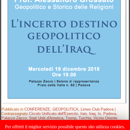
Pubblicato in
CONFERENZE
,
GEOPOLITICA
,
Limes Club Padova
|
Contrassegnato
Circolo Unificato dell'Esercito
,
Iran
,
Iraq
,
Is
,
Padova
,
Palazzo Zacco
,
Stati Uniti d'America
,
Trump
,
Turchia
,
Vicino Oriente
Per offrirti il miglior servizio possibile questo sito utilizza cookies.
1
2
3
…
7
Successivo »