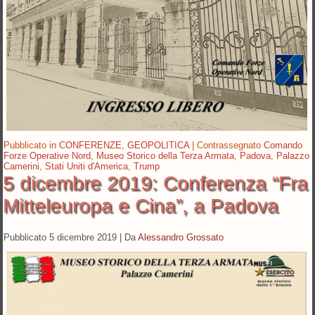
Pubblicato in
CONFERENZE
,
GEOPOLITICA
|
Contrassegnato
Comando
Forze Operative Nord
,
Museo Storico della Terza Armata
,
Padova
,
Palazzo
Camerini
,
Stati Uniti d'America
,
Trump
5 dicembre 2019: Conferenza “Fra
Mitteleuropa e Cina”, a Padova
Pubblicato
5 dicembre 2019
|
Da
Alessandro Grossato