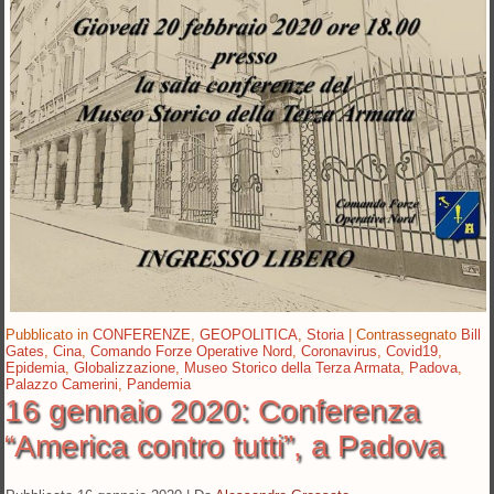
Pubblicato in
CONFERENZE
,
GEOPOLITICA
,
Storia
|
Contrassegnato
Bill
Gates
,
Cina
,
Comando Forze Operative Nord
,
Coronavirus
,
Covid19
,
Epidemia
,
Globalizzazione
,
Museo Storico della Terza Armata
,
Padova
,
Palazzo Camerini
,
Pandemia
16 gennaio 2020: Conferenza
“America contro tutti”, a Padova