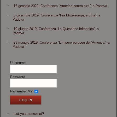
16 gennaio 2020: Conferenza “America contro tutti”, a Padova
5 dicembre 2019: Conferenza “Fra Mitteleuropa e Cina”, a
Padova
19 giugno 2019: Conferenza “La Questione britannica”, a
Padova
29 maggio 2019: Conferenza “L’Impero europeo dell’America”, a
Padova
Username
Password
Remember Me
Lost your password?