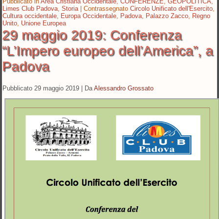
Pubblicato in
Area Cristiana Occidentale
,
CONFERENZE
,
GEOPOLITICA
,
Limes Club Padova
,
Storia
|
Contrassegnato
Circolo Unificato dell'Esercito
,
Cultura occidentale
,
Europa Occidentale
,
Padova
,
Palazzo Zacco
,
Regno
Unito
,
Unione Europea
29 maggio 2019: Conferenza
“L’Impero europeo dell’America”, a
Padova
Pubblicato
29 maggio 2019
|
Da
Alessandro Grossato