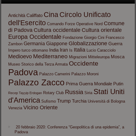
Cina
Circolo Unificato
Antichità
Califfato
dell'Esercito
Comune
Comando Forze Operative Nord
di Padova
Cultura occidentale
Cultura orientale
Europa Occidentale
Fondazione Giorgio Cini
Francesco
Globalizzazione
Germania
Giappone
Guerra
Zambon
Italia
Iran
India
Impero turco ottomano
Is
Lucio Caracciolo
Mediterraneo
Medioevo
Mosca
Migrazioni
Mitteleuropa
Occidente
Museo Storico della Terza Armata
Padova
Palazzo Camerini
Palazzo Moroni
Palazzo Zacco
Prima Guerra Mondiale
Putin
Stati Uniti
Russia
Rotary Club
Siria
Recep Tayyip Erdogan
d'America
Trump
Turchia
Sufismo
Università di Bologna
Vicino Oriente
Venezia
20 febbraio 2020: Conferenza “Geopolitica di una epidemia”, a
Padova