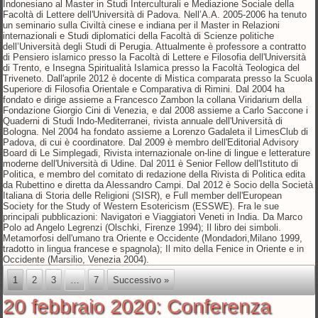
Indonesiano al Master in Studi Interculturali e Mediazione Sociale della
Facoltà di Lettere dell'Università di Padova. Nell’A.A. 2005-2006 ha tenuto
un seminario sulla Civiltà cinese e indiana per il Master in Relazioni
internazionali e Studi diplomatici della Facoltà di Scienze politiche
dell’Università degli Studi di Perugia. Attualmente è professore a contratto
di Pensiero islamico presso la Facoltà di Lettere e Filosofia dell'Università
di Trento, e Insegna Spiritualità Islamica presso la Facoltà Teologica del
Triveneto. Dall'aprile 2012 è docente di Mistica comparata presso la Scuola
Superiore di Filosofia Orientale e Comparativa di Rimini. Dal 2004 ha
fondato e dirige assieme a Francesco Zambon la collana Viridarium della
Fondazione Giorgio Cini di Venezia, e dal 2008 assieme a Carlo Saccone i
Quaderni di Studi Indo-Mediterranei, rivista annuale dell'Università di
Bologna. Nel 2004 ha fondato assieme a Lorenzo Gadaleta il LimesClub di
Padova, di cui è coordinatore. Dal 2009 è membro dell'Editorial Advisory
Board di Le Simplegadi, Rivista internazionale on-line di lingue e letterature
moderne dell'Università di Udine. Dal 2011 è Senior Fellow dell'Istituto di
Politica, e membro del comitato di redazione della Rivista di Politica edita
da Rubettino e diretta da Alessandro Campi. Dal 2012 è Socio della Società
Italiana di Storia delle Religioni (SISR), e Full member dell'European
Society for the Study of Western Esotericism (ESSWE). Fra le sue
principali pubblicazioni: Navigatori e Viaggiatori Veneti in India. Da Marco
Polo ad Angelo Legrenzi (Olschki, Firenze 1994); Il libro dei simboli.
Metamorfosi dell'umano tra Oriente e Occidente (Mondadori,Milano 1999,
tradotto in lingua francese e spagnola); Il mito della Fenice in Oriente e in
Occidente (Marsilio, Venezia 2004).
1
2
3
…
7
Successivo »
20 febbraio 2020: Conferenza