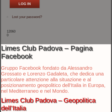
Lost your password?
12060
0
Limes Club Padova – Pagina
Facebook
Gruppo Facebook fondato da Alessandro
Grossato e Lorenzo Gadaleta, che dedica una
particolare attenzione alla situazione e al
posizionamento geopolitico dell’Italia in Europa,
nel Mediterraneo e nel Mondo.
Limes Club Padova – Geopolitica
dell’Italia