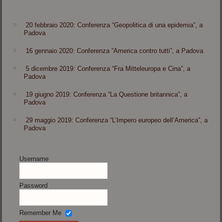
20 febbraio 2020: Conferenza “Geopolitica di una epidemia”, a
Padova
16 gennaio 2020: Conferenza “America contro tutti”, a Padova
5 dicembre 2019: Conferenza “Fra Mitteleuropa e Cina”, a
Padova
19 giugno 2019: Conferenza “La Questione britannica”, a
Padova
29 maggio 2019: Conferenza “L’Impero europeo dell’America”, a
Padova
Username
Password
Remember Me