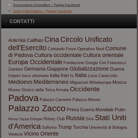
Osservatorio Geopolitico – Pagina Facebook
Limes Club Padova – Pagina Facebook
CONTATTI
Cina
Circolo Unificato
Antichità
Califfato
dell'Esercito
Comune
Comando Forze Operative Nord
di Padova
Cultura occidentale
Cultura orientale
Europa Occidentale
Fondazione Giorgio Cini
Francesco
Globalizzazione
Germania
Giappone
Guerra
Zambon
Italia
Iran
India
Impero turco ottomano
Is
Lucio Caracciolo
Mediterraneo
Medioevo
Mosca
Migrazioni
Mitteleuropa
Occidente
Museo Storico della Terza Armata
Padova
Palazzo Camerini
Palazzo Moroni
Palazzo Zacco
Prima Guerra Mondiale
Putin
Stati Uniti
Russia
Rotary Club
Siria
Recep Tayyip Erdogan
d'America
Trump
Turchia
Sufismo
Università di Bologna
Vicino Oriente
Venezia