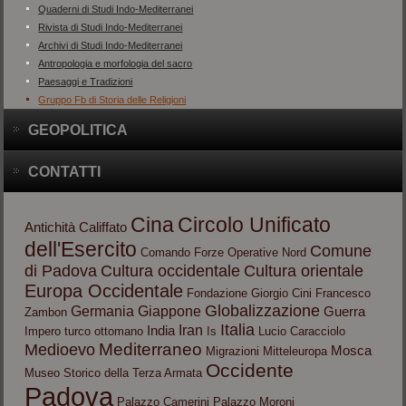
Quaderni di Studi Indo-Mediterranei
Rivista di Studi Indo-Mediterranei
Archivi di Studi Indo-Mediterranei
Antropologia e morfologia del sacro
Paesaggi e Tradizioni
Gruppo Fb di Storia delle Religioni
GEOPOLITICA
CONTATTI
Cina
Circolo Unificato
Antichità
Califfato
dell'Esercito
Comune
Comando Forze Operative Nord
di Padova
Cultura occidentale
Cultura orientale
Europa Occidentale
Fondazione Giorgio Cini
Francesco
Globalizzazione
Germania
Giappone
Guerra
Zambon
Italia
Iran
India
Impero turco ottomano
Is
Lucio Caracciolo
Mediterraneo
Medioevo
Mosca
Migrazioni
Mitteleuropa
Occidente
Museo Storico della Terza Armata
Padova
Palazzo Camerini
Palazzo Moroni