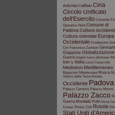
Cina
Antichità
Califfato
Circolo Unificato
dell'Esercito
Comando Fo
Comune di
Operative Nord
Padova
Cultura occidenta
Europa
Cultura orientale
Occidentale
Fondazione Gior
German
Cini
Francesco Zambon
Globalizzazione
Giappone
Guerra
In
Impero turco ottomano
Italia
Iran
Is
Lucio Caracciolo
Mediterraneo
Medioevo
Mosca
Migrazioni
Mitteleuropa
Mu
Storico della Terza Armata
Padova
Occidente
Palazzo Camerini
Palazzo Moroni
Palazzo Zacco
P
Guerra Mondiale
Putin
Recep Tay
Russia
Rotary Club
Siri
Erdogan
Stati Uniti d'Ameri