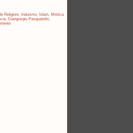
le Religioni
,
Induismo
,
Islam
,
Mistica
,
acra
,
Giangiorgio Pasqualotto
,
mmento