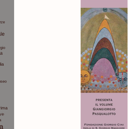
rze
le
gio
ia
dia
seo
rima
yip
a
ca