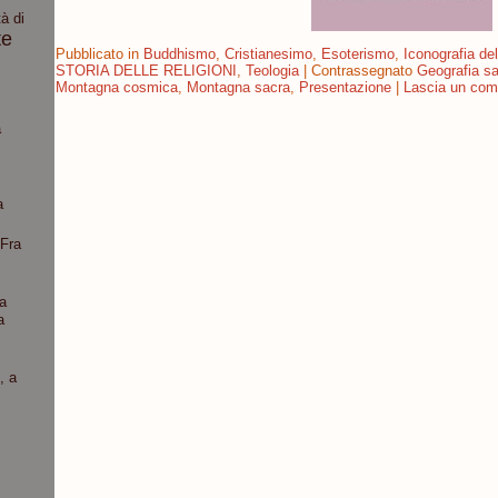
à di
te
Pubblicato in
Buddhismo
,
Cristianesimo
,
Esoterismo
,
Iconografia del
STORIA DELLE RELIGIONI
,
Teologia
|
Contrassegnato
Geografia s
Montagna cosmica
,
Montagna sacra
,
Presentazione
|
Lascia un co
a
a
“Fra
a
a
, a