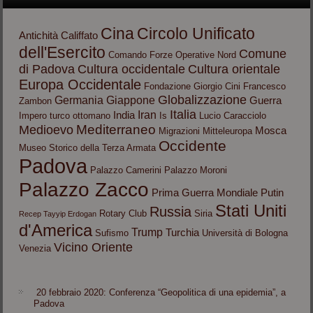
Cina
Circolo Unificato
Antichità
Califfato
dell'Esercito
Comune
Comando Forze Operative Nord
di Padova
Cultura occidentale
Cultura orientale
Europa Occidentale
Fondazione Giorgio Cini
Francesco
Globalizzazione
Germania
Giappone
Guerra
Zambon
Italia
Iran
India
Impero turco ottomano
Is
Lucio Caracciolo
Mediterraneo
Medioevo
Mosca
Migrazioni
Mitteleuropa
Occidente
Museo Storico della Terza Armata
Padova
Palazzo Camerini
Palazzo Moroni
Palazzo Zacco
Prima Guerra Mondiale
Putin
Stati Uniti
Russia
Rotary Club
Siria
Recep Tayyip Erdogan
d'America
Trump
Turchia
Sufismo
Università di Bologna
Vicino Oriente
Venezia
20 febbraio 2020: Conferenza “Geopolitica di una epidemia”, a
Padova