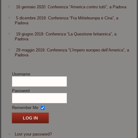
16 gennaio 2020: Conferenza “America contro tutti”, a Padova
5 dicembre 2019: Conferenza “Fra Mitteleuropa e Cina”, a
Padova
19 giugno 2019: Conferenza “La Questione britannica”, a
Padova
29 maggio 2019: Conferenza “L’Impero europeo dell’America”, a
Padova
Username
Password
Remember Me
Lost your password?