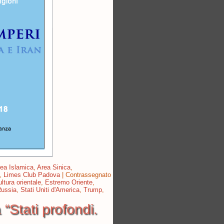
ea Islamica
,
Area Sinica
,
,
Limes Club Padova
|
Contrassegnato
ltura orientale
,
Estremo Oriente
,
ussia
,
Stati Uniti d'America
,
Trump
,
“Stati profondi.