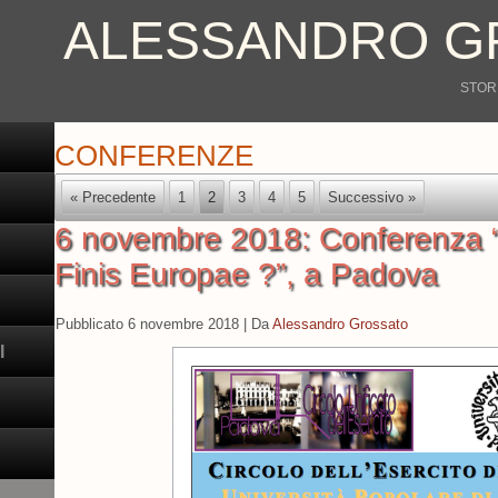
ALESSANDRO G
STORI
CONFERENZE
« Precedente
1
2
3
4
5
Successivo »
6 novembre 2018: Conferenza “F
Finis Europae ?”, a Padova
Pubblicato
6 novembre 2018
|
Da
Alessandro Grossato
I