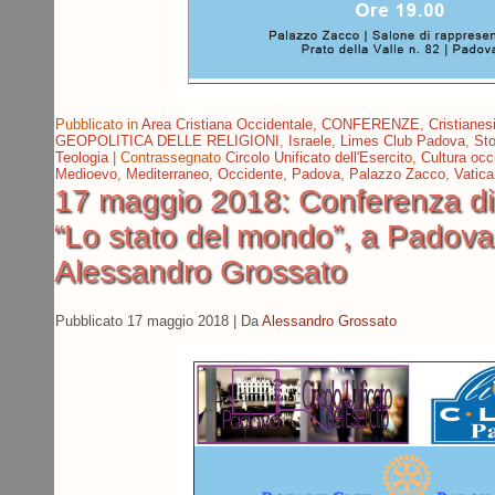
Pubblicato in
Area Cristiana Occidentale
,
CONFERENZE
,
Cristiane
GEOPOLITICA DELLE RELIGIONI
,
Israele
,
Limes Club Padova
,
Sto
Teologia
|
Contrassegnato
Circolo Unificato dell'Esercito
,
Cultura occ
Medioevo
,
Mediterraneo
,
Occidente
,
Padova
,
Palazzo Zacco
,
Vatic
17 maggio 2018: Conferenza di
“Lo stato del mondo”, a Padova
Alessandro Grossato
Pubblicato
17 maggio 2018
|
Da
Alessandro Grossato