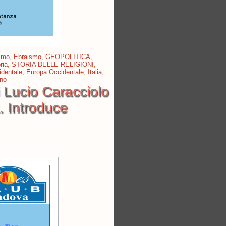
simo
,
Ebraismo
,
GEOPOLITICA
,
ria
,
STORIA DELLE RELIGIONI
,
identale
,
Europa Occidentale
,
Italia
,
ano
 Lucio Caracciolo
. Introduce