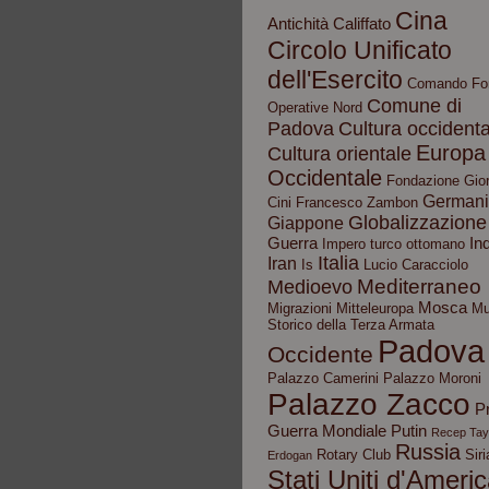
Cina
Antichità
Califfato
Circolo Unificato
dell'Esercito
Comando Fo
Comune di
Operative Nord
Padova
Cultura occidenta
Europa
Cultura orientale
Occidentale
Fondazione Gior
German
Cini
Francesco Zambon
Globalizzazione
Giappone
Guerra
In
Impero turco ottomano
Italia
Iran
Is
Lucio Caracciolo
Mediterraneo
Medioevo
Mosca
Migrazioni
Mitteleuropa
Mu
Storico della Terza Armata
Padova
Occidente
Palazzo Camerini
Palazzo Moroni
Palazzo Zacco
P
Guerra Mondiale
Putin
Recep Tay
Russia
Rotary Club
Siri
Erdogan
Stati Uniti d'Ameri