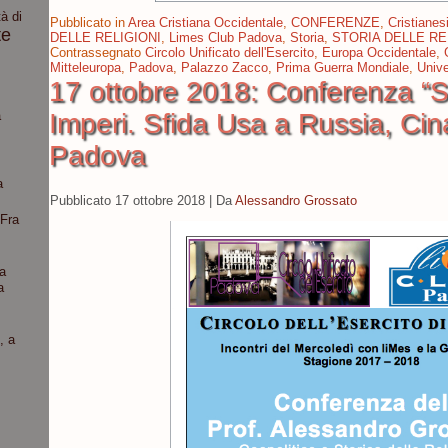
à di
Pubblicato in
Area Cristiana Occidentale
,
CONFERENZE
,
Cristiane
te
DELLE RELIGIONI
,
Limes Club Padova
,
Storia
,
STORIA DELLE RE
Contrassegnato
Circolo Unificato dell'Esercito
,
Europa Occidentale
,
Mitteleuropa
,
Padova
,
Palazzo Zacco
,
Prima Guerra Mondiale
,
Unive
17 ottobre 2018: Conferenza “S
a
Imperi. Sfida Usa a Russia, Cina
Padova
a
Pubblicato
17 ottobre 2018
|
Da
Alessandro Grossato
“Fra
a
a
, a