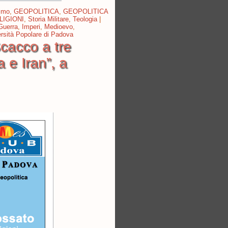
simo
,
GEOPOLITICA
,
GEOPOLITICA
LIGIONI
,
Storia Militare
,
Teologia
|
Guerra
,
Imperi
,
Medioevo
,
rsità Popolare di Padova
cacco a tre
 e Iran”, a