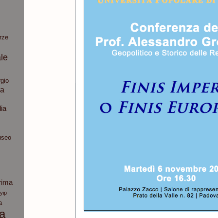
rze
le
gio
ia
dia
seo
rima
yip
a
ca