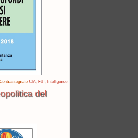
Contrassegnato
CIA
,
FBI
,
Intelligence
,
politica del