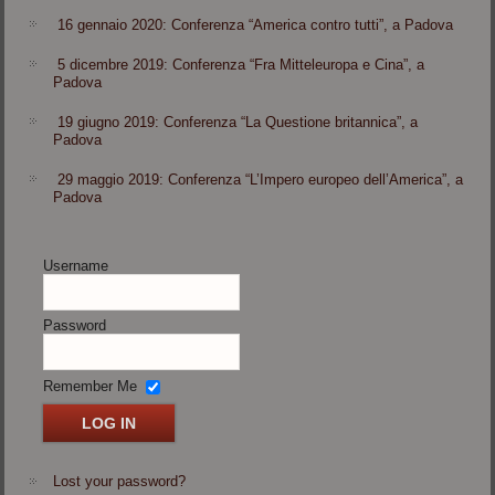
16 gennaio 2020: Conferenza “America contro tutti”, a Padova
5 dicembre 2019: Conferenza “Fra Mitteleuropa e Cina”, a
Padova
19 giugno 2019: Conferenza “La Questione britannica”, a
Padova
29 maggio 2019: Conferenza “L’Impero europeo dell’America”, a
Padova
Username
Password
Remember Me
Lost your password?