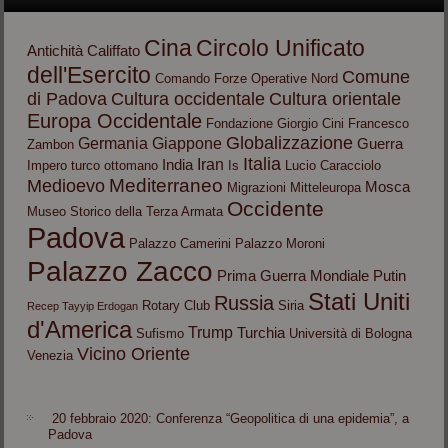
Cina
Circolo Unificato
Antichità
Califfato
dell'Esercito
Comune
Comando Forze Operative Nord
di Padova
Cultura occidentale
Cultura orientale
Europa Occidentale
Fondazione Giorgio Cini
Francesco
Globalizzazione
Germania
Giappone
Guerra
Zambon
Italia
Iran
India
Impero turco ottomano
Is
Lucio Caracciolo
Mediterraneo
Medioevo
Mosca
Migrazioni
Mitteleuropa
Occidente
Museo Storico della Terza Armata
Padova
Palazzo Camerini
Palazzo Moroni
Palazzo Zacco
Prima Guerra Mondiale
Putin
Stati Uniti
Russia
Rotary Club
Siria
Recep Tayyip Erdogan
d'America
Trump
Turchia
Sufismo
Università di Bologna
Vicino Oriente
Venezia
20 febbraio 2020: Conferenza “Geopolitica di una epidemia”, a
Padova