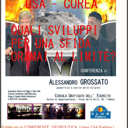
Pubblicato in
CONFERENZE
,
GEOPOLITICA
,
Limes Club Padova
|