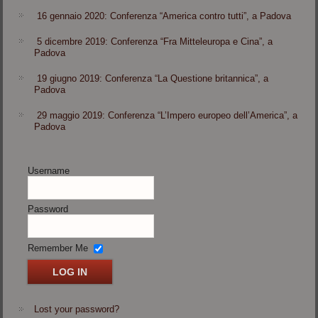
16 gennaio 2020: Conferenza “America contro tutti”, a Padova
5 dicembre 2019: Conferenza “Fra Mitteleuropa e Cina”, a
Padova
19 giugno 2019: Conferenza “La Questione britannica”, a
Padova
29 maggio 2019: Conferenza “L’Impero europeo dell’America”, a
Padova
Username
Password
Remember Me
Lost your password?