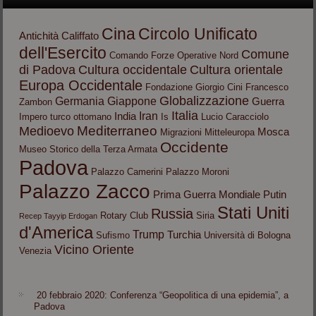
Cina
Circolo Unificato
Antichità
Califfato
dell'Esercito
Comune
Comando Forze Operative Nord
di Padova
Cultura occidentale
Cultura orientale
Europa Occidentale
Fondazione Giorgio Cini
Francesco
Globalizzazione
Germania
Giappone
Guerra
Zambon
Italia
Iran
India
Impero turco ottomano
Is
Lucio Caracciolo
Mediterraneo
Medioevo
Mosca
Migrazioni
Mitteleuropa
Occidente
Museo Storico della Terza Armata
Padova
Palazzo Camerini
Palazzo Moroni
Palazzo Zacco
Prima Guerra Mondiale
Putin
Stati Uniti
Russia
Rotary Club
Siria
Recep Tayyip Erdogan
d'America
Trump
Turchia
Sufismo
Università di Bologna
Vicino Oriente
Venezia
20 febbraio 2020: Conferenza “Geopolitica di una epidemia”, a
Padova