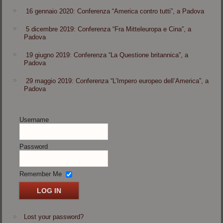
16 gennaio 2020: Conferenza “America contro tutti”, a Padova
5 dicembre 2019: Conferenza “Fra Mitteleuropa e Cina”, a
Padova
19 giugno 2019: Conferenza “La Questione britannica”, a
Padova
29 maggio 2019: Conferenza “L’Impero europeo dell’America”, a
Padova
Username
Password
Remember Me
Lost your password?