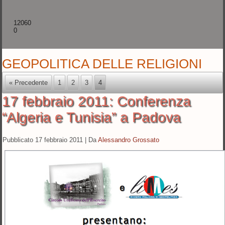
12060
0
GEOPOLITICA DELLE RELIGIONI
« Precedente
1
2
3
4
17 febbraio 2011: Conferenza
“Algeria e Tunisia” a Padova
Pubblicato
17 febbraio 2011
|
Da
Alessandro Grossato