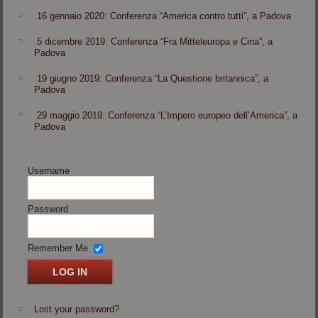
16 gennaio 2020: Conferenza “America contro tutti”, a Padova
5 dicembre 2019: Conferenza “Fra Mitteleuropa e Cina”, a
Padova
19 giugno 2019: Conferenza “La Questione britannica”, a
Padova
29 maggio 2019: Conferenza “L’Impero europeo dell’America”, a
Padova
Username
Password
Remember Me
Lost your password?