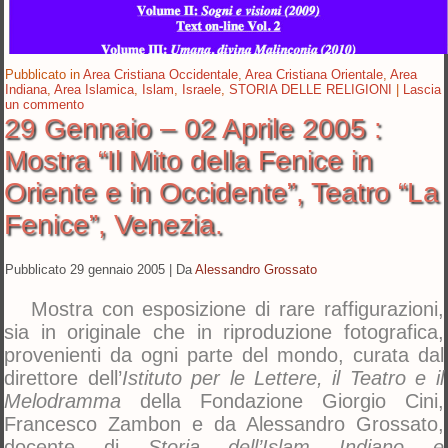
Pubblicato in
Area Cristiana Occidentale
,
Area Cristiana Orientale
,
Area
Indiana
,
Area Islamica
,
Islam
,
Israele
,
STORIA DELLE RELIGIONI
|
Lascia
un commento
29 Gennaio – 02 Aprile 2005 :
Mostra “Il Mito della Fenice in
Oriente e in Occidente”, Teatro “La
Fenice”, Venezia.
Pubblicato
29 gennaio 2005
|
Da
Alessandro Grossato
Mostra con esposizione di rare raffigurazioni,
sia in originale che in riproduzione fotografica,
provenienti da ogni parte del mondo, curata dal
direttore dell’
Istituto per le Lettere, il Teatro e il
Melodramma
della Fondazione Giorgio Cini,
Francesco Zambon e da Alessandro Grossato,
docente di
Storia dell’Islam Indiano e