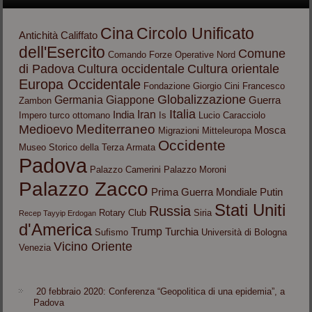
Cina
Circolo Unificato
Antichità
Califfato
dell'Esercito
Comune
Comando Forze Operative Nord
di Padova
Cultura occidentale
Cultura orientale
Europa Occidentale
Fondazione Giorgio Cini
Francesco
Globalizzazione
Germania
Giappone
Guerra
Zambon
Italia
Iran
India
Impero turco ottomano
Is
Lucio Caracciolo
Mediterraneo
Medioevo
Mosca
Migrazioni
Mitteleuropa
Occidente
Museo Storico della Terza Armata
Padova
Palazzo Camerini
Palazzo Moroni
Palazzo Zacco
Prima Guerra Mondiale
Putin
Stati Uniti
Russia
Rotary Club
Siria
Recep Tayyip Erdogan
d'America
Trump
Turchia
Sufismo
Università di Bologna
Vicino Oriente
Venezia
20 febbraio 2020: Conferenza “Geopolitica di una epidemia”, a
Padova