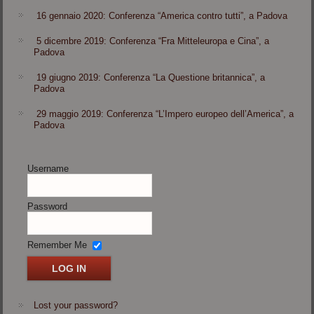
16 gennaio 2020: Conferenza “America contro tutti”, a Padova
5 dicembre 2019: Conferenza “Fra Mitteleuropa e Cina”, a
Padova
19 giugno 2019: Conferenza “La Questione britannica”, a
Padova
29 maggio 2019: Conferenza “L’Impero europeo dell’America”, a
Padova
Username
Password
Remember Me
Lost your password?