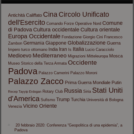
Cina
Circolo Unificato
Antichità
Califfato
dell'Esercito
Comune
Comando Forze Operative Nord
di Padova
Cultura occidentale
Cultura orientale
Europa Occidentale
Fondazione Giorgio Cini
Francesco
Globalizzazione
Germania
Giappone
Guerra
Zambon
Italia
Iran
India
Impero turco ottomano
Is
Lucio Caracciolo
Mediterraneo
Medioevo
Mosca
Migrazioni
Mitteleuropa
Occidente
Museo Storico della Terza Armata
Padova
Palazzo Camerini
Palazzo Moroni
Palazzo Zacco
Prima Guerra Mondiale
Putin
Stati Uniti
Russia
Rotary Club
Siria
Recep Tayyip Erdogan
d'America
Trump
Turchia
Sufismo
Università di Bologna
Vicino Oriente
Venezia
20 febbraio 2020: Conferenza “Geopolitica di una epidemia”, a
Padova