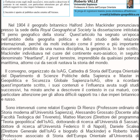
Nel 1904 il geografo britannico Halford John Mackinder pronunciava
presso la sede della
Royal Geographical Society
la dissertazione intitolata
“Il perno geografico della storia”. Quest’articolo ha segnato un’epoca
nell’ambito della geografia politica e dello studio delle relazioni
internazionali, perché da molti indicato come il primo e più importante
documento prodotto da una nuova disciplina, la geopolitica. In tale scritto,
Mackinder individuava nel cuore del continente euro-asiatico, in seguito
denominato “
Heartland
“, il
pivot
terrestre, imprendibile da qualsiasi potenza
marittima, attorno cui da secoli ruotava la storia del mondo.
Il convegno, organizzato da IsAG, Cattedra di Storia dell’Europa Orientale
del Dipartimento di Scienze Politiche della Sapienza e Master in
Geopolitica e Sicurezza Globale Sapienza-IsAG, oltre a ricordare
quest’importante scritto, i suoi contenuti e l’influenza avuta sugli studi
successivi, ha mirato anche a descrivere il contesto in cui maturò, con
particolare attenzione per gli allora difficili rapporti tra i due imperi britannico
e russo.
Sono intervenuti come relatori Eugenio Di Rienzo (Professore ordinario di
Storia moderna all’Università Sapienza), Alessandro Grossato (Docente alla
Facoltà Teologica del Triveneto), Matteo Marconi (Direttore del programma
“Teoria geopolitica” dell’IsAG, dottorando di ricerca all’Università di Sassari,
dottore di ricerca all’Università Federico II di Napoli), Daniele Scalea
(Direttore Generale dell’IsAG e biografo di Mackinder) e Roberto Valle
(Professore associato di Storia dell’Europa Orientale all’Università di