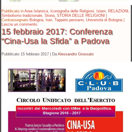
Pubblicato in
Area Islamica
,
Iconografia delle Religioni
,
Islam
,
RELAZIONI
,
Simbolismo tradizionale
,
Storia
,
STORIA DELLE RELIGIONI
|
Contrassegnato
Bologna
,
Iran
,
Tappeto persiano
,
Università di Bologna
|
Lascia un commento
15 febbraio 2017: Conferenza
“Cina-Usa la Sfida” a Padova
Pubblicato
15 febbraio 2017
|
Da
Alessandro Grossato