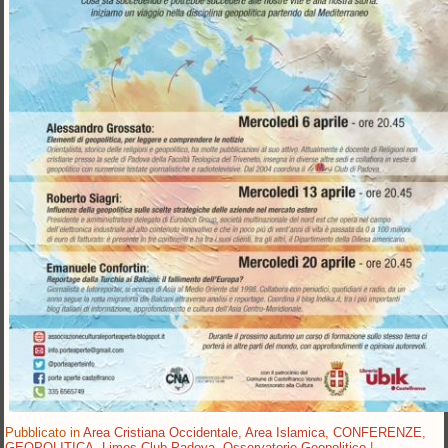
Pubblicato in
Area Cristiana Occidentale
,
Area Islamica
,
CONFERENZE
,
GEOPOLITICA
,
Limes Club Padova
,
Osservatorio Geopolitico
|