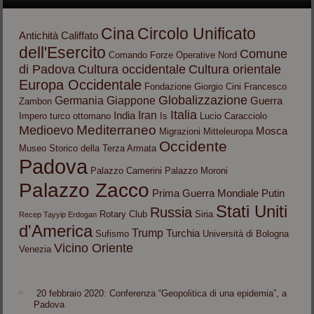
Cina
Circolo Unificato
Antichità
Califfato
dell'Esercito
Comune
Comando Forze Operative Nord
di Padova
Cultura occidentale
Cultura orientale
Europa Occidentale
Fondazione Giorgio Cini
Francesco
Globalizzazione
Germania
Giappone
Guerra
Zambon
Italia
Iran
India
Impero turco ottomano
Is
Lucio Caracciolo
Mediterraneo
Medioevo
Mosca
Migrazioni
Mitteleuropa
Occidente
Museo Storico della Terza Armata
Padova
Palazzo Camerini
Palazzo Moroni
Palazzo Zacco
Prima Guerra Mondiale
Putin
Stati Uniti
Russia
Rotary Club
Siria
Recep Tayyip Erdogan
d'America
Trump
Turchia
Sufismo
Università di Bologna
Vicino Oriente
Venezia
20 febbraio 2020: Conferenza “Geopolitica di una epidemia”, a
Padova