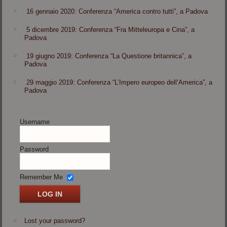
16 gennaio 2020: Conferenza “America contro tutti”, a Padova
5 dicembre 2019: Conferenza “Fra Mitteleuropa e Cina”, a
Padova
19 giugno 2019: Conferenza “La Questione britannica”, a
Padova
29 maggio 2019: Conferenza “L’Impero europeo dell’America”, a
Padova
Username
Password
Remember Me
Lost your password?