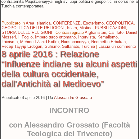
confraternita
Naqshbandiyya
negli sviluppi politici e geopolitici in corso nella
Turchia contemporanea.
Pubblicato in
Area Islamica
,
CONFERENZE
,
Esoterismo
,
GEOPOLITICA
,
GEOPOLITICA DELLE RELIGIONI
,
Islam
,
Mistica
,
PUBBLICAZIONI
,
STORIA DELLE RELIGIONI
|
Contrassegnato
Afghanistan
,
Califfato
,
Daniel
Mosseri
,
Il Foglio
,
Impero turco ottomano
,
Intervista
,
Kemalismo
,
Laicismo
,
Mehmed Zahid Kotku
,
Naqshbandiyya
,
Necmettin Erbakan
,
Recep Tayyip Erdogan
,
Sufismo
,
Sultanato
,
Turchia
|
Lascia un commento
8 aprile 2016 : Relazione
“Influenze indiane su alcuni aspetti
della cultura occidentale,
dall’Antichità al Medioevo”
Pubblicato
8 aprile 2016
|
Da
Alessandro Grossato
INCONTRO
con Alessandro Grossato (Facoltà
Teologica del Triveneto)