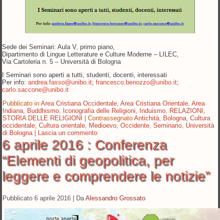
Sede dei Seminari: Aula V, primo piano,
Dipartimento di Lingue Letterature e Culture Moderne – LILEC,
Via Cartoleria n. 5 – Università di Bologna
I Seminari sono aperti a tutti, studenti, docenti, interessati
Per info:
andrea.fasso@unibo.it
;
francesco.benozzo@unibo.it
;
carlo.saccone@unibo.it
Pubblicato in
Area Cristiana Occidentale
,
Area Cristiana Orientale
,
Area
Indiana
,
Buddhismo
,
Iconografia delle Religioni
,
Induismo
,
RELAZIONI
,
STORIA DELLE RELIGIONI
|
Contrassegnato
Antichità
,
Bologna
,
Cultura
occidentale
,
Cultura orientale
,
Medioevo
,
Occidente
,
Seminario
,
Università
di Bologna
|
Lascia un commento
6 aprile 2016 : Conferenza
“Elementi di geopolitica, per
leggere e comprendere le notizie”
Pubblicato
6 aprile 2016
|
Da
Alessandro Grossato