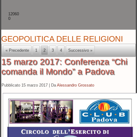
12060
0
GEOPOLITICA DELLE RELIGIONI
« Precedente
1
2
3
4
Successivo »
15 marzo 2017: Conferenza “Chi
comanda il Mondo” a Padova
Pubblicato
15 marzo 2017
|
Da
Alessandro Grossato