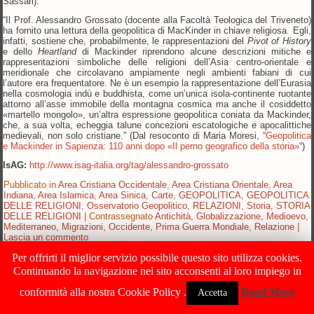
Sassari).
“Il Prof. Alessandro Grossato (docente alla Facoltà Teologica del Triveneto)
ha fornito una lettura della geopolitica di MacKinder in chiave religiosa. Egli,
infatti, sostiene che, probabilmente, le rappresentazioni del
Pivot of History
e dello
Heartland
di Mackinder riprendono alcune descrizioni mitiche e
rappresentazioni simboliche delle religioni dell’Asia centro-orientale e
meridionale che circolavano ampiamente negli ambienti fabiani di cui
l’autore era frequentatore. Ne è un esempio la rappresentazione dell’Eurasia
nella cosmologia indù e buddhista, come un’unica isola-continente ruotante
attorno all’asse immobile della montagna cosmica ma anche il cosiddetto
«martello mongolo», un’altra espressione geopolitica coniata da Mackinder,
che, a sua volta, echeggia talune concezioni escatologiche e apocalittiche
medievali, non solo cristiane.” (Dal resoconto di Maria Moresi, “
Geopolitica
e Mackinder in Sapienza: 110 anni dopo «Il perno geografico della storia»
“)
IsAG:
http://www.isag-italia.org/tag/alessandro-grossato
Pubblicato in
Area Cristiana Occidentale
,
Area Cristiana Orientale
,
Area
Indiana
,
Area Islamica
,
Area Sinica
,
Carte
,
GEOPOLITICA
,
GEOPOLITICA
DELLE RELIGIONI
,
Osservatorio Geopolitico
,
RELAZIONI
,
Storia
,
STORIA
DELLE RELIGIONI
|
Contrassegnato
Antichità
,
Globalizzazione
,
Medioevo
,
Mediterraneo
,
Migrazioni
,
Occidente
,
Prima Guerra Mondiale
,
Relazione
|
Lascia un commento
Per offrirti il miglior servizio possibile questo sito utilizza cookies.
« Precedente
1
2
3
4
Successivo »
Continuando la navigazione nel sito acconsenti al loro impiego in
Link1
|
Link2
|
Link3
conformità alla nostra Cookie Policy .
Read More
Accetta
Copyright © 2026. All Rights Reserved.
Designed by Maurizio d'Este.