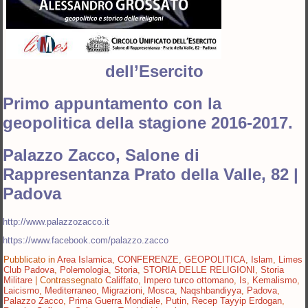
dell’Esercito
Primo appuntamento con la
geopolitica
della stagione 2016-2017.
Palazzo Zacco, Salone di
Rappresentanza Prato della Valle, 82 |
Padova
http://www.palazzozacco.it
https://www.facebook.com/palazzo.zacco
Pubblicato in
Area Islamica
,
CONFERENZE
,
GEOPOLITICA
,
Islam
,
Limes
Club Padova
,
Polemologia
,
Storia
,
STORIA DELLE RELIGIONI
,
Storia
Militare
|
Contrassegnato
Califfato
,
Impero turco ottomano
,
Is
,
Kemalismo
,
Laicismo
,
Mediterraneo
,
Migrazioni
,
Mosca
,
Naqshbandiyya
,
Padova
,
Palazzo Zacco
,
Prima Guerra Mondiale
,
Putin
,
Recep Tayyip Erdogan
,