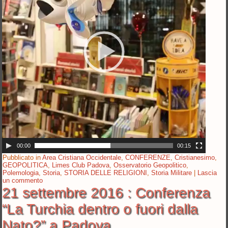
00:00
00:15
Pubblicato in
Area Cristiana Occidentale
,
CONFERENZE
,
Cristianesimo
,
GEOPOLITICA
,
Limes Club Padova
,
Osservatorio Geopolitico
,
Polemologia
,
Storia
,
STORIA DELLE RELIGIONI
,
Storia Militare
|
Lascia
un commento
21 settembre 2016 : Conferenza
“La Turchia dentro o fuori dalla
Nato?” a Padova