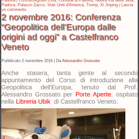
Padova
|
Contrassegnato
Cina
,
Comune di Padova
,
Nuova Via della Seta
,
Padova
,
Palazzo Zacco
,
Stati Uniti d'America
,
Trump
,
Xi Jinping
|
Lascia
un commento
2 novembre 2016: Conferenza
“Geopolitica dell’Europa dalle
origini ad oggi” a Castelfranco
Veneto
Pubblicato
2 novembre 2016
|
Da
Alessandro Grossato
Anche stasera, tanta gente al secondo
appuntamento del Corso di introduzione alla
Geopolitica dell’Europa, tenuto dal Prof.
Alessandro Grossato per
Porte Aperte
, ospitato
nella
Libreria Ubik
di Castelfranco Veneto.
Video
Player