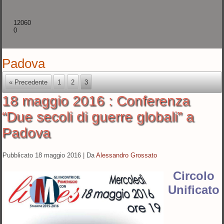
12060
0
Padova
« Precedente
1
2
3
18 maggio 2016 : Conferenza
“Due secoli di guerre globali” a
Padova
Pubblicato
18 maggio 2016
|
Da
Alessandro Grossato
Circolo
Unificato