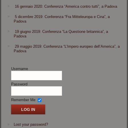
16 gennaio 2020: Conferenza “America contro tutti”, a Padova
5 dicembre 2019: Conferenza “Fra Mitteleuropa e Cina”, a
Padova
19 giugno 2019: Conferenza “La Questione britannica”, a
Padova
29 maggio 2019: Conferenza “L’Impero europeo dell’America”, a
Padova
Username
Password
Remember Me
Lost your password?