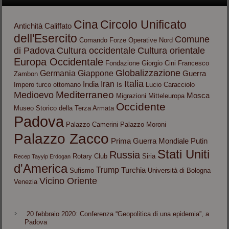
Cina
Circolo Unificato
Antichità
Califfato
dell'Esercito
Comune
Comando Forze Operative Nord
di Padova
Cultura occidentale
Cultura orientale
Europa Occidentale
Fondazione Giorgio Cini
Francesco
Globalizzazione
Germania
Giappone
Guerra
Zambon
Italia
Iran
India
Impero turco ottomano
Is
Lucio Caracciolo
Mediterraneo
Medioevo
Mosca
Migrazioni
Mitteleuropa
Occidente
Museo Storico della Terza Armata
Padova
Palazzo Camerini
Palazzo Moroni
Palazzo Zacco
Prima Guerra Mondiale
Putin
Stati Uniti
Russia
Rotary Club
Siria
Recep Tayyip Erdogan
d'America
Trump
Turchia
Sufismo
Università di Bologna
Vicino Oriente
Venezia
20 febbraio 2020: Conferenza “Geopolitica di una epidemia”, a
Padova