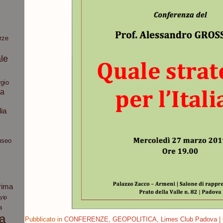
rze
le
gio
ia
dia
seo
rima
yip
a
ca
Pubblicato in
CONFERENZE
,
GEOPOLITICA
,
Limes Club Padova
|