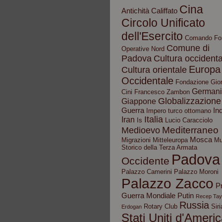
Cina
Antichità
Califfato
Circolo Unificato
dell'Esercito
Comando Fo
Comune di
Operative Nord
Padova
Cultura occidenta
Europa
Cultura orientale
Occidentale
Fondazione Gior
German
Cini
Francesco Zambon
Globalizzazione
Giappone
Guerra
In
Impero turco ottomano
Italia
Iran
Is
Lucio Caracciolo
Mediterraneo
Medioevo
Mosca
Migrazioni
Mitteleuropa
Mu
Storico della Terza Armata
Padova
Occidente
Palazzo Camerini
Palazzo Moroni
Palazzo Zacco
P
Guerra Mondiale
Putin
Recep Tay
Russia
Rotary Club
Siri
Erdogan
Stati Uniti d'Ameri