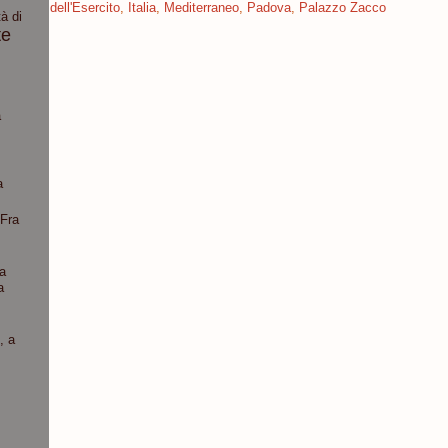
dell'Esercito
,
Italia
,
Mediterraneo
,
Padova
,
Palazzo Zacco
à di
te
a
a
“Fra
a
a
, a