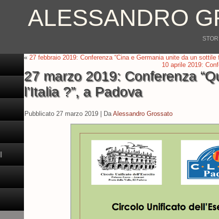
ALESSANDRO G
STORI
«
27 febbraio 2019: Conferenza “Cina e Germania unite da un sottile f
10 aprile 2019: Conf
27 marzo 2019: Conferenza “Qu
l’Italia ?”, a Padova
Pubblicato
27 marzo 2019
|
Da
Alessandro Grossato
I