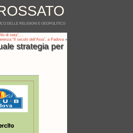
ROSSATO
CO DELLE RELIGIONI E GEOPOLITICO
ilo di seta”,…
erenza “Il secolo dell’Asia”, a Padova
»
ale strategia per