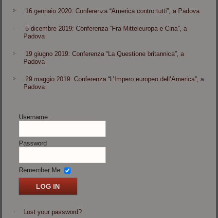
16 gennaio 2020: Conferenza “America contro tutti”, a Padova
5 dicembre 2019: Conferenza “Fra Mitteleuropa e Cina”, a
Padova
19 giugno 2019: Conferenza “La Questione britannica”, a
Padova
29 maggio 2019: Conferenza “L’Impero europeo dell’America”, a
Padova
Username
Password
Remember Me
Lost your password?