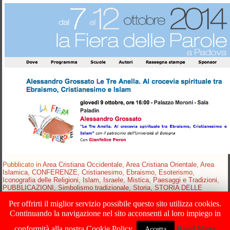
Pubblicato in
Area Cristiana Occidentale
,
Area Cristiana Orientale
,
Area
Islamica
,
CONFERENZE
,
Cristianesimo
,
Ebraismo
,
Esoterismo
,
Iconografia delle Religioni
,
Islam
,
Israele
,
Mistica
,
Paesaggi e Tradizioni
,
PUBBLICAZIONI
,
Simbolismo tradizionale
,
Storia
,
STORIA DELLE
RELIGIONI
,
Teologia
|
Contrassegnato
Bruna Coscia
,
Comune di Padova
,
Fiera delle Parole
,
Gianfelice Peron
,
Palazzo Moroni
,
Sala Paladin
|
Lascia
Per offrirti il miglior servizio possibile questo sito utilizza cookies.
un commento
Continuando la navigazione nel sito acconsenti al loro impiego in
Link1
|
Link2
|
Link3
conformità alla nostra Cookie Policy .
Read More
Accetta