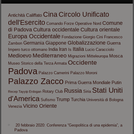
Cina
Circolo Unificato
Antichità
Califfato
dell'Esercito
Comune
Comando Forze Operative Nord
di Padova
Cultura occidentale
Cultura orientale
Europa Occidentale
Fondazione Giorgio Cini
Francesco
Globalizzazione
Germania
Giappone
Guerra
Zambon
Italia
Iran
India
Impero turco ottomano
Is
Lucio Caracciolo
Mediterraneo
Medioevo
Mosca
Migrazioni
Mitteleuropa
Occidente
Museo Storico della Terza Armata
Padova
Palazzo Camerini
Palazzo Moroni
Palazzo Zacco
Prima Guerra Mondiale
Putin
Stati Uniti
Russia
Rotary Club
Siria
Recep Tayyip Erdogan
d'America
Trump
Turchia
Sufismo
Università di Bologna
Vicino Oriente
Venezia
20 febbraio 2020: Conferenza “Geopolitica di una epidemia”, a
Padova