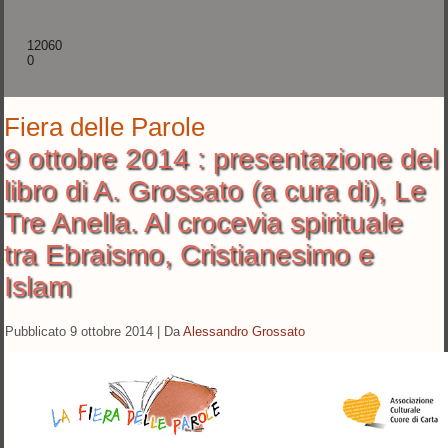
12060
0
Fiera delle Parole
9 ottobre 2014 : presentazione del
libro di A. Grossato (a cura di), Le
Tre Anella. Al crocevia spirituale
tra Ebraismo, Cristianesimo e
Islam
Pubblicato
9 ottobre 2014
|
Da
Alessandro Grossato