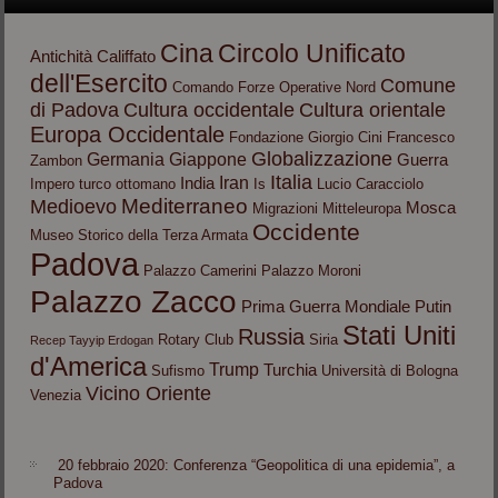
Cina
Circolo Unificato
Antichità
Califfato
dell'Esercito
Comune
Comando Forze Operative Nord
di Padova
Cultura occidentale
Cultura orientale
Europa Occidentale
Fondazione Giorgio Cini
Francesco
Globalizzazione
Germania
Giappone
Guerra
Zambon
Italia
Iran
India
Impero turco ottomano
Is
Lucio Caracciolo
Mediterraneo
Medioevo
Mosca
Migrazioni
Mitteleuropa
Occidente
Museo Storico della Terza Armata
Padova
Palazzo Camerini
Palazzo Moroni
Palazzo Zacco
Prima Guerra Mondiale
Putin
Stati Uniti
Russia
Rotary Club
Siria
Recep Tayyip Erdogan
d'America
Trump
Turchia
Sufismo
Università di Bologna
Vicino Oriente
Venezia
20 febbraio 2020: Conferenza “Geopolitica di una epidemia”, a
Padova