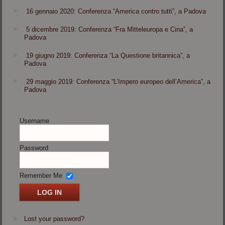
16 gennaio 2020: Conferenza “America contro tutti”, a Padova
5 dicembre 2019: Conferenza “Fra Mitteleuropa e Cina”, a
Padova
19 giugno 2019: Conferenza “La Questione britannica”, a
Padova
29 maggio 2019: Conferenza “L’Impero europeo dell’America”, a
Padova
Username
Password
Remember Me
Lost your password?