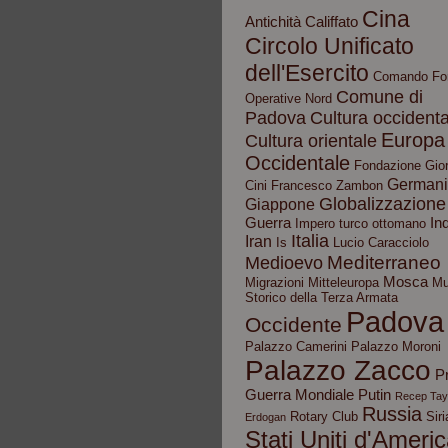
Cina
Antichità
Califfato
Circolo Unificato
dell'Esercito
Comando Fo
Comune di
Operative Nord
Padova
Cultura occidenta
Europa
Cultura orientale
Occidentale
Fondazione Gior
German
Cini
Francesco Zambon
Globalizzazione
Giappone
Guerra
In
Impero turco ottomano
Italia
Iran
Is
Lucio Caracciolo
Mediterraneo
Medioevo
Mosca
Migrazioni
Mitteleuropa
Mu
Storico della Terza Armata
Padova
Occidente
Palazzo Camerini
Palazzo Moroni
Palazzo Zacco
P
Guerra Mondiale
Putin
Recep Tay
Russia
Rotary Club
Siri
Erdogan
Stati Uniti d'Ameri