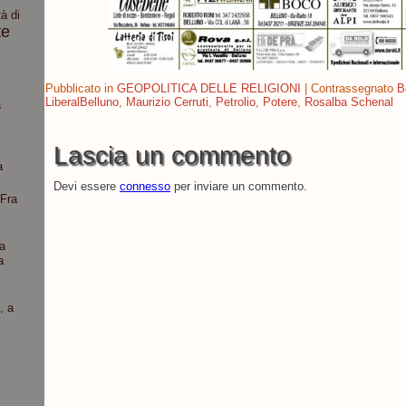
à di
te
Pubblicato in
GEOPOLITICA DELLE RELIGIONI
|
Contrassegnato
B
LiberalBelluno
,
Maurizio Cerruti
,
Petrolio
,
Potere
,
Rosalba Schenal
a
Lascia un commento
a
Devi essere
connesso
per inviare un commento.
“Fra
a
a
, a