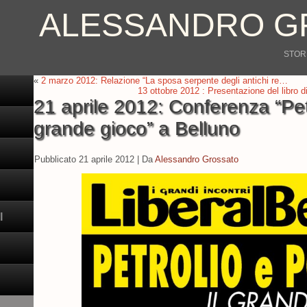
ALESSANDRO G
STORI
«
2 marzo 2012: Relazione “La sposa serpente degli antichi re…
13 ottobre 2012 : Presentazione del libro 
21 aprile 2012: Conferenza “Petr
grande gioco” a Belluno
Pubblicato
21 aprile 2012
|
Da
Alessandro Grossato
I