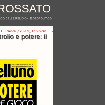
ROSSATO
CO DELLE RELIGIONI E GEOPOLITICO
di F. Zambon (a cura di), La Visione.…
»
olio e potere: il