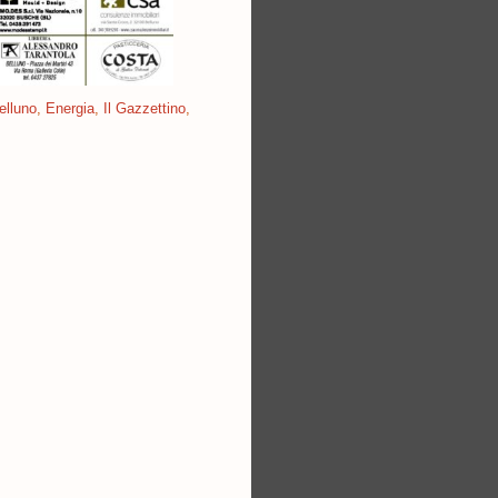
elluno
,
Energia
,
Il Gazzettino
,