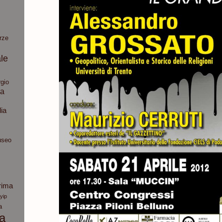
rze
le
gio
ia
dia
seo
rima
yip
a
ca