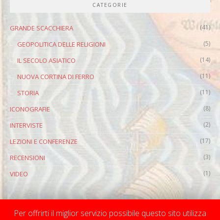
CATEGORIE
(41)
GRANDE SCACCHIERA
(5)
GEOPOLITICA DELLE RELIGIONI
(14)
IL SECOLO ASIATICO
(11)
NUOVA CORTINA DI FERRO
(11)
STORIA
(8)
ICONOGRAFIE
(2)
INTERVISTE
(17)
LEZIONI E CONFERENZE
(3)
RECENSIONI
(1)
VIDEO
Per offrirti il miglior servizio possibile questo sito utilizza