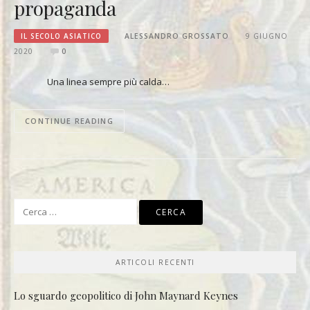
propaganda
IL SECOLO ASIATICO
ALESSANDRO GROSSATO
9 GIUGNO
2020
0
Una linea sempre più calda…
CONTINUE READING
Ricerca
per:
ARTICOLI RECENTI
Lo sguardo geopolitico di John Maynard Keynes