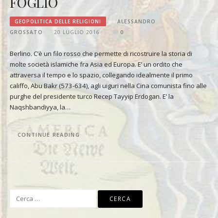
FOGLIO
GEOPOLITICA DELLE RELIGIONI
ALESSANDRO
GROSSATO
20 LUGLIO 2016
0
Berlino. C’è un filo rosso che permette di ricostruire la storia di
molte società islamiche fra Asia ed Europa. E’ un ordito che
attraversa il tempo e lo spazio, collegando idealmente il primo
califfo, Abu Bakr (573-634), agli uiguri nella Cina comunista fino alle
purghe del presidente turco Recep Tayyip Erdogan. E’ la
Naqshbandiyya, la…
CONTINUE READING
Ricerca
per: